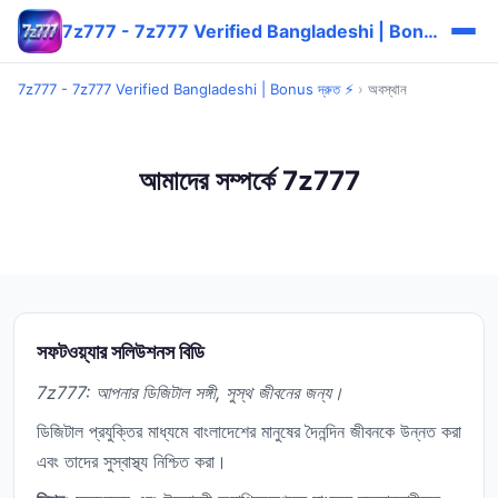
7z777 - 7z777 Verified Bangladeshi | Bonus দ্রুত ⚡
7z777 - 7z777 Verified Bangladeshi | Bonus দ্রুত ⚡
›
অবস্থান
আমাদের সম্পর্কে 7z777
সফটওয়্যার সলিউশনস বিডি
7z777: আপনার ডিজিটাল সঙ্গী, সুস্থ জীবনের জন্য।
ডিজিটাল প্রযুক্তির মাধ্যমে বাংলাদেশের মানুষের দৈনন্দিন জীবনকে উন্নত করা
এবং তাদের সুস্বাস্থ্য নিশ্চিত করা।