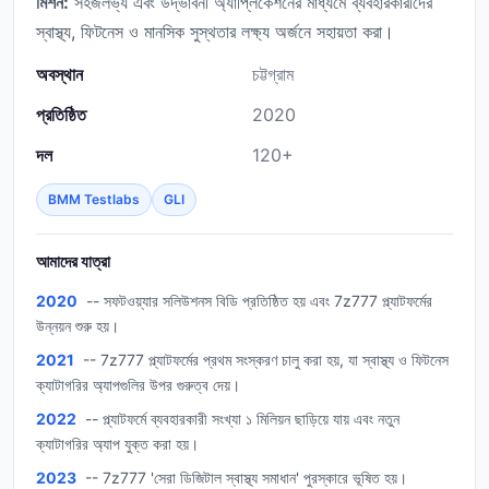
মিশন:
সহজলভ্য এবং উদ্ভাবনী অ্যাপ্লিকেশনের মাধ্যমে ব্যবহারকারীদের
স্বাস্থ্য, ফিটনেস ও মানসিক সুস্থতার লক্ষ্য অর্জনে সহায়তা করা।
অবস্থান
চট্টগ্রাম
প্রতিষ্ঠিত
2020
দল
120+
BMM Testlabs
GLI
আমাদের যাত্রা
2020
-- সফটওয়্যার সলিউশনস বিডি প্রতিষ্ঠিত হয় এবং 7z777 প্ল্যাটফর্মের
উন্নয়ন শুরু হয়।
2021
-- 7z777 প্ল্যাটফর্মের প্রথম সংস্করণ চালু করা হয়, যা স্বাস্থ্য ও ফিটনেস
ক্যাটাগরির অ্যাপগুলির উপর গুরুত্ব দেয়।
2022
-- প্ল্যাটফর্মে ব্যবহারকারী সংখ্যা ১ মিলিয়ন ছাড়িয়ে যায় এবং নতুন
ক্যাটাগরির অ্যাপ যুক্ত করা হয়।
2023
-- 7z777 'সেরা ডিজিটাল স্বাস্থ্য সমাধান' পুরস্কারে ভূষিত হয়।