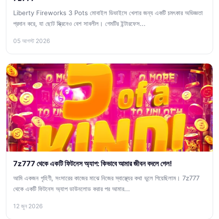
Liberty Fireworks 3 Pots মোবাইল ডিভাইসে খেলার জন্য একটি চমৎকার অভিজ্ঞতা
প্রদান করে, যা ছোট স্ক্রিনেও বেশ সাবলীল। গেমটির ইন্টারফেস...
05 আগস্ট 2026
7z777 থেকে একটি ফিটনেস অ্যাপ: কিভাবে আমার জীবন বদলে গেল!
আমি একজন গৃহিণী, সংসারের কাজের মাঝে নিজের স্বাস্থ্যের কথা ভুলে গিয়েছিলাম। 7z777
থেকে একটি ফিটনেস অ্যাপ ডাউনলোড করার পর আমার...
12 জুন 2026