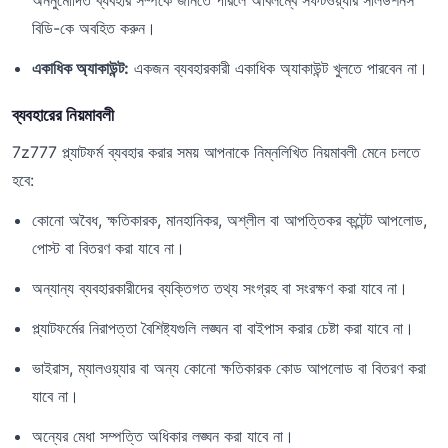
অননুমোদিত ব্যবহার সম্পর্কে জানতে পারলে অবিলম্বে সফটওয়্যার সলিউশনস
বিডি-কে অবহিত করুন।
একাধিক অ্যাকাউন্ট:
একজন ব্যবহারকারী একাধিক অ্যাকাউন্ট খুলতে পারবেন না।
ব্যবহারের নিয়মাবলী
7z777 প্ল্যাটফর্ম ব্যবহার করার সময় আপনাকে নিম্নলিখিত নিয়মাবলী মেনে চলতে
হবে:
কোনো অবৈধ, ক্ষতিকারক, মানহানিকর, অশ্লীল বা আপত্তিকর কন্টেন্ট আপলোড,
পোস্ট বা বিতরণ করা যাবে না।
অন্যান্য ব্যবহারকারীদের ব্যক্তিগত তথ্য সংগ্রহ বা সংরক্ষণ করা যাবে না।
প্ল্যাটফর্মের নিরাপত্তা বৈশিষ্ট্যগুলি লঙ্ঘন বা বাইপাস করার চেষ্টা করা যাবে না।
ভাইরাস, ম্যালওয়্যার বা অন্য কোনো ক্ষতিকারক কোড আপলোড বা বিতরণ করা
যাবে না।
অন্যের মেধা সম্পত্তি অধিকার লঙ্ঘন করা যাবে না।