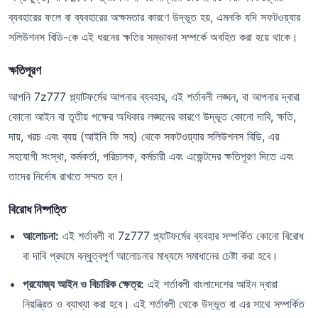
ব্যবহারের ফলে বা ব্যবহারের অক্ষমতার কারণে উদ্ভূত হয়, এমনকি যদি সফটওয়্যার
সলিউশনস বিডি-কে এই ধরনের ক্ষতির সম্ভাবনা সম্পর্কে অবহিত করা হয়ে থাকে।
ক্ষতিপূরণ
আপনি 7z777 প্ল্যাটফর্মের আপনার ব্যবহার, এই শর্তাবলী লঙ্ঘন, বা আপনার দ্বারা
কোনো আইন বা তৃতীয় পক্ষের অধিকার লঙ্ঘনের কারণে উদ্ভূত কোনো দাবি, ক্ষতি,
দায়, খরচ এবং ব্যয় (আইনি ফি সহ) থেকে সফটওয়্যার সলিউশনস বিডি, এর
সহযোগী সংস্থা, কর্মকর্তা, পরিচালক, কর্মচারী এবং এজেন্টদের ক্ষতিপূরণ দিতে এবং
তাদের নির্দোষ রাখতে সম্মত হন।
বিরোধ নিষ্পত্তি
আলোচনা:
এই শর্তাবলী বা 7z777 প্ল্যাটফর্মের ব্যবহার সম্পর্কিত কোনো বিরোধ
বা দাবি প্রথমে বন্ধুত্বপূর্ণ আলোচনার মাধ্যমে সমাধানের চেষ্টা করা হবে।
প্রযোজ্য আইন ও বিচারিক ক্ষেত্র:
এই শর্তাবলী বাংলাদেশের আইন দ্বারা
নিয়ন্ত্রিত ও ব্যাখ্যা করা হবে। এই শর্তাবলী থেকে উদ্ভূত বা এর সাথে সম্পর্কিত