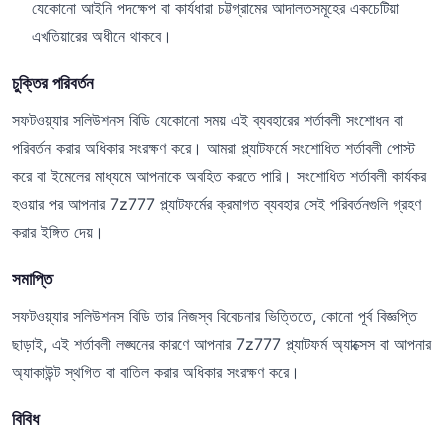
যেকোনো আইনি পদক্ষেপ বা কার্যধারা চট্টগ্রামের আদালতসমূহের একচেটিয়া
এখতিয়ারের অধীনে থাকবে।
চুক্তির পরিবর্তন
সফটওয়্যার সলিউশনস বিডি যেকোনো সময় এই ব্যবহারের শর্তাবলী সংশোধন বা
পরিবর্তন করার অধিকার সংরক্ষণ করে। আমরা প্ল্যাটফর্মে সংশোধিত শর্তাবলী পোস্ট
করে বা ইমেলের মাধ্যমে আপনাকে অবহিত করতে পারি। সংশোধিত শর্তাবলী কার্যকর
হওয়ার পর আপনার 7z777 প্ল্যাটফর্মের ক্রমাগত ব্যবহার সেই পরিবর্তনগুলি গ্রহণ
করার ইঙ্গিত দেয়।
সমাপ্তি
সফটওয়্যার সলিউশনস বিডি তার নিজস্ব বিবেচনার ভিত্তিতে, কোনো পূর্ব বিজ্ঞপ্তি
ছাড়াই, এই শর্তাবলী লঙ্ঘনের কারণে আপনার 7z777 প্ল্যাটফর্ম অ্যাক্সেস বা আপনার
অ্যাকাউন্ট স্থগিত বা বাতিল করার অধিকার সংরক্ষণ করে।
বিবিধ