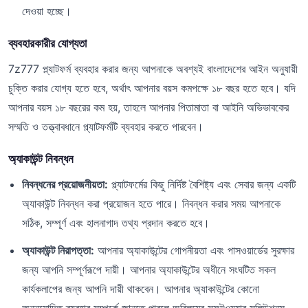
দেওয়া হচ্ছে।
ব্যবহারকারীর যোগ্যতা
7z777 প্ল্যাটফর্ম ব্যবহার করার জন্য আপনাকে অবশ্যই বাংলাদেশের আইন অনুযায়ী
চুক্তি করার যোগ্য হতে হবে, অর্থাৎ আপনার বয়স কমপক্ষে ১৮ বছর হতে হবে। যদি
আপনার বয়স ১৮ বছরের কম হয়, তাহলে আপনার পিতামাতা বা আইনি অভিভাবকের
সম্মতি ও তত্ত্বাবধানে প্ল্যাটফর্মটি ব্যবহার করতে পারবেন।
অ্যাকাউন্ট নিবন্ধন
নিবন্ধনের প্রয়োজনীয়তা:
প্ল্যাটফর্মের কিছু নির্দিষ্ট বৈশিষ্ট্য এবং সেবার জন্য একটি
অ্যাকাউন্ট নিবন্ধন করা প্রয়োজন হতে পারে। নিবন্ধন করার সময় আপনাকে
সঠিক, সম্পূর্ণ এবং হালনাগাদ তথ্য প্রদান করতে হবে।
অ্যাকাউন্ট নিরাপত্তা:
আপনার অ্যাকাউন্টের গোপনীয়তা এবং পাসওয়ার্ডের সুরক্ষার
জন্য আপনি সম্পূর্ণরূপে দায়ী। আপনার অ্যাকাউন্টের অধীনে সংঘটিত সকল
কার্যকলাপের জন্য আপনি দায়ী থাকবেন। আপনার অ্যাকাউন্টের কোনো