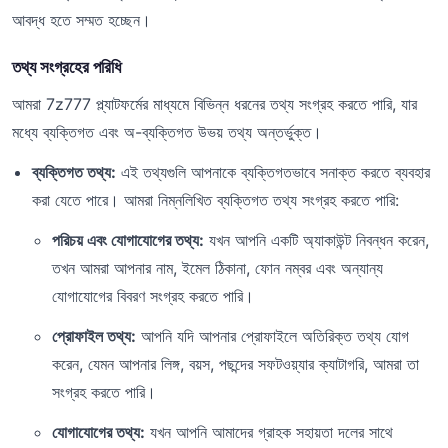
আবদ্ধ হতে সম্মত হচ্ছেন।
তথ্য সংগ্রহের পরিধি
আমরা 7z777 প্ল্যাটফর্মের মাধ্যমে বিভিন্ন ধরনের তথ্য সংগ্রহ করতে পারি, যার
মধ্যে ব্যক্তিগত এবং অ-ব্যক্তিগত উভয় তথ্য অন্তর্ভুক্ত।
ব্যক্তিগত তথ্য:
এই তথ্যগুলি আপনাকে ব্যক্তিগতভাবে সনাক্ত করতে ব্যবহার
করা যেতে পারে। আমরা নিম্নলিখিত ব্যক্তিগত তথ্য সংগ্রহ করতে পারি:
পরিচয় এবং যোগাযোগের তথ্য:
যখন আপনি একটি অ্যাকাউন্ট নিবন্ধন করেন,
তখন আমরা আপনার নাম, ইমেল ঠিকানা, ফোন নম্বর এবং অন্যান্য
যোগাযোগের বিবরণ সংগ্রহ করতে পারি।
প্রোফাইল তথ্য:
আপনি যদি আপনার প্রোফাইলে অতিরিক্ত তথ্য যোগ
করেন, যেমন আপনার লিঙ্গ, বয়স, পছন্দের সফটওয়্যার ক্যাটাগরি, আমরা তা
সংগ্রহ করতে পারি।
যোগাযোগের তথ্য:
যখন আপনি আমাদের গ্রাহক সহায়তা দলের সাথে