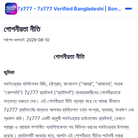
7z777 - 7z777 Verified Bangladeshi | Bonus দ্রুত ⚡
গোপনীয়তা নীতি
সর্বশেষ আপডেট: 2026-08-10
গোপনীয়তা নীতি
ভূমিকা
সফটওয়্যার সলিউশনস বিডি, চট্টগ্রাম, বাংলাদেশ (“আমরা”, “আমাদের”, অথবা
“কোম্পানি”) 7z777 প্ল্যাটফর্ম (“প্ল্যাটফর্ম”) ব্যবহারকারীদের গোপনীয়তাকে
অত্যন্ত গুরুত্ব দেয়। এই গোপনীয়তা নীতি ব্যাখ্যা করে যে আমরা কীভাবে
7z777 প্ল্যাটফর্মের মাধ্যমে আপনার ব্যক্তিগত তথ্য সংগ্রহ, ব্যবহার, সংরক্ষণ এবং
প্রকাশ করি। 7z777 একটি বহুমুখী সফটওয়্যার ডাউনলোড প্ল্যাটফর্ম, যেখানে
স্বাস্থ্য ও ব্যায়াম সম্পর্কিত অ্যাপ্লিকেশন সহ বিভিন্ন ধরনের সফটওয়্যার উপলব্ধ
রয়েছে। প্ল্যাটফর্মটি ব্যবহার করে, আপনি এই গোপনীয়তা নীতির শর্তাবলী দ্বারা