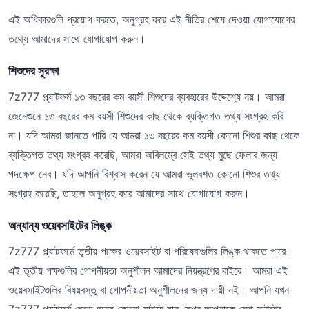
এই অধিকারগুলি প্রয়োগ করতে, অনুগ্রহ করে এই নীতির শেষে দেওয়া যোগাযোগের
তথ্যে আমাদের সাথে যোগাযোগ করুন।
শিশুদের সুরক্ষা
7z777 প্ল্যাটফর্ম ১৩ বছরের কম বয়সী শিশুদের ব্যবহারের উদ্দেশ্যে নয়। আমরা
জেনেশুনে ১৩ বছরের কম বয়সী শিশুদের কাছ থেকে ব্যক্তিগত তথ্য সংগ্রহ করি
না। যদি আমরা জানতে পারি যে আমরা ১৩ বছরের কম বয়সী কোনো শিশুর কাছ থেকে
ব্যক্তিগত তথ্য সংগ্রহ করেছি, আমরা অবিলম্বে সেই তথ্য মুছে ফেলার জন্য
পদক্ষেপ নেব। যদি আপনি বিশ্বাস করেন যে আমরা ভুলবশত কোনো শিশুর তথ্য
সংগ্রহ করেছি, তাহলে অনুগ্রহ করে আমাদের সাথে যোগাযোগ করুন।
অন্যান্য ওয়েবসাইটের লিঙ্ক
7z777 প্ল্যাটফর্মে তৃতীয় পক্ষের ওয়েবসাইট বা পরিষেবাগুলির লিঙ্ক থাকতে পারে।
এই তৃতীয় পক্ষগুলির গোপনীয়তা অনুশীলন আমাদের নিয়ন্ত্রণের বাইরে। আমরা এই
ওয়েবসাইটগুলির বিষয়বস্তু বা গোপনীয়তা অনুশীলনের জন্য দায়ী নই। আপনি যখন