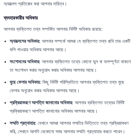
অ্যাক্সেস প্রতিরোধ করা আপনার দায়িত্ব।
ব্যবহারকারীর অধিকার
আপনার ব্যক্তিগত তথ্য সম্পর্কিত আপনার নির্দিষ্ট অধিকার রয়েছে:
অ্যাক্সেসের অধিকার:
আপনার সম্পর্কে আমরা যে ব্যক্তিগত তথ্য রাখি তার একটি
কপি পাওয়ার অধিকার আপনার আছে।
সংশোধনের অধিকার:
আপনার ব্যক্তিগত তথ্যে কোনো ভুল বা অসম্পূর্ণতা থাকলে
তা সংশোধন করার অনুরোধ করার অধিকার আপনার আছে।
মুছে ফেলার অধিকার:
কিছু নির্দিষ্ট পরিস্থিতিতে আপনার ব্যক্তিগত তথ্য মুছে
ফেলার অনুরোধ করার অধিকার আপনার আছে।
প্রক্রিয়াকরণে আপত্তি জানানোর অধিকার:
আপনার ব্যক্তিগত তথ্যের নির্দিষ্ট
প্রক্রিয়াকরণে আপত্তি জানানোর অধিকার আপনার আছে।
সম্মতি প্রত্যাহার:
যেখানে আমরা আপনার সম্মতির ভিত্তিতে তথ্য প্রক্রিয়াকরণ
করি, সেখানে আপনি যেকোনো সময় আপনার সম্মতি প্রত্যাহার করতে পারেন।