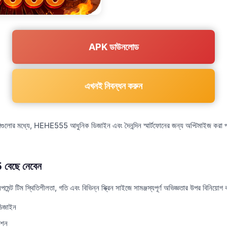
APK ডাউনলোড
এখনই নিবন্ধন করুন
পগুলোর মধ্যে, HEHE555 আধুনিক ডিজাইন এবং দৈনন্দিন স্মার্টফোনের জন্য অপ্টিমাইজ করা পার
েছে নেবেন
 টিম স্থিতিশীলতা, গতি এবং বিভিন্ন স্ক্রিন সাইজে সামঞ্জস্যপূর্ণ অভিজ্ঞতার উপর বিনিয়োগ
ডিজাইন
েশন