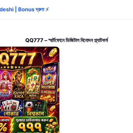
eshi | Bonus দ্রুত ⚡
QQ777 – স্মার্টফোনে ডিজিটাল বিনোদন প্ল্যাটফর্ম