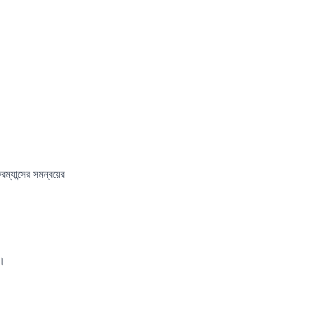
্যান্সের সমন্বয়ের
ে।