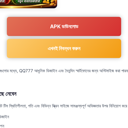
APK ডাউনলোড
এখনই নিবন্ধন করুন
পগুলোর মধ্যে, QQ777 আধুনিক ডিজাইন এবং দৈনন্দিন স্মার্টফোনের জন্য অপ্টিমাইজ করা পারফরম
ে নেবেন
িম স্থিতিশীলতা, গতি এবং বিভিন্ন স্ক্রিন সাইজে সামঞ্জস্যপূর্ণ অভিজ্ঞতার উপর বিনিয়োগ কর
ডিজাইন
েশন