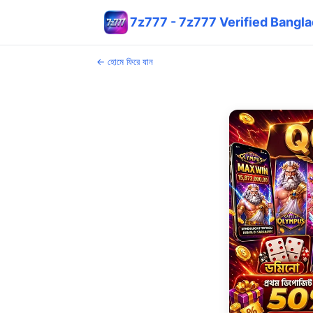
7z777 - 7z777 Verified Banglad
← হোমে ফিরে যান