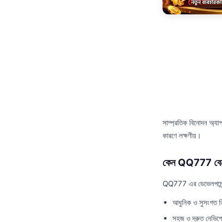
সাম্প্রতিক বিনোদন অ্যা
কারণে লক্ষণীয়।
কেন QQ777 বেছ
QQ777 এর ডেভেলপমেন্ট ট
আধুনিক ও সুসংগত 
সহজ ও দ্রুত নেভিগ